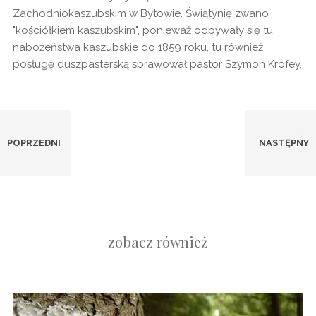
Zachodniokaszubskim w Bytowie. Świątynię zwano
"kościółkiem kaszubskim", ponieważ odbywały się tu
nabożeństwa kaszubskie do 1859 roku, tu również
posługę duszpasterską sprawował pastor Szymon Krofey.
Dolina Słupi
Most kolejowy nad rzeką Borują
POPRZEDNI
NASTĘPNY
zobacz również