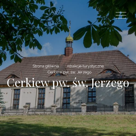
Strona główna
Atrakcje turystyczne
Cerkiew pw. św. Jerzego
Cerkiew pw. św. Jerzego