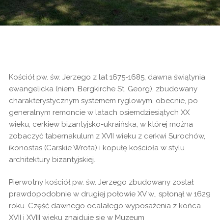
Kościół pw. św. Jerzego z lat 1675-1685, dawna świątynia
ewangelicka (niem. Bergkirche St. Georg), zbudowany
charakterystycznym systemem ryglowym, obecnie, po
generalnym remoncie w latach osiemdziesiątych XX
wieku, cerkiew bizantyjsko-ukraińska, w której można
zobaczyć tabernakulum z XVII wieku z cerkwi Surochów,
ikonostas (Carskie Wrota) i kopułę kościoła w stylu
architektury bizantyjskiej.
Pierwotny kościół pw. św. Jerzego zbudowany został
prawdopodobnie w drugiej połowie XV w., spłonął w 1629
roku. Część dawnego ocalałego wyposażenia z końca
XVII i XVIII wieku znajduje się w Muzeum